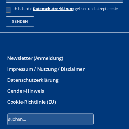
Ich habe die
Datenschutzerklärung
gelesen und akzeptiere sie
SENDEN
A
l
t
Newsletter (Anmeldung)
e
Impressum / Nutzung / Disclaimer
r
Datenschutzerklärung
n
Gender-Hinweis
a
Cookie-Richtlinie (EU)
t
i