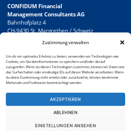
v
CONFIDUM Financial
e
Management Consultants AG
Bahnhofplatz 4
:
CH-9430 St. Margrethen /
Schweiz
Zustimmung verwalten
Telefon: +41 71 858 2890
E-Mail: info@confidum.com
Um dir ein optimales Erlebnis zu bieten, verwenden wir Technologien wie
Cookies, um Geräteinformationen zu speichern und/oder darauf
zuzugreifen. Wenn du diesen Technologien zustimmst, können wir Daten wie
das Surfverhalten oder eindeutige IDs auf dieser Website verarbeiten. Wenn
du deine Zustimmung nicht erteilst oder zurückziehst, können bestimmte
Merkmale und Funktionen beeinträchtigt werden.
AKZEPTIEREN
ABLEHNEN
© 2024 CONFIDUM Financial Management Consultants
EINSTELLUNGEN ANSEHEN
AG