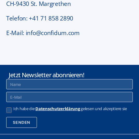
CH-9430 St. Margrethen
a
Telefon: +41 71 858 2890
t
i
E-Mail: info@confidum.com
v
e
:
Jetzt Newsletter abonnieren!
Ich habe die
Datenschutzerklärung
gelesen und akzeptiere sie
SENDEN
A