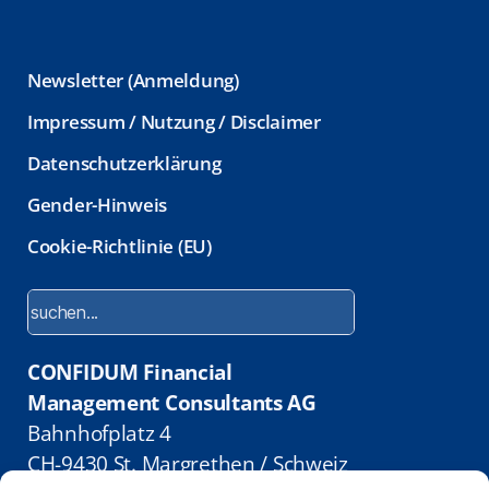
l
t
Newsletter (Anmeldung)
e
Impressum / Nutzung / Disclaimer
r
Datenschutzerklärung
n
Gender-Hinweis
a
Cookie-Richtlinie (EU)
t
i
v
CONFIDUM Financial
e
Management Consultants AG
Bahnhofplatz 4
:
CH-9430 St. Margrethen /
Schweiz