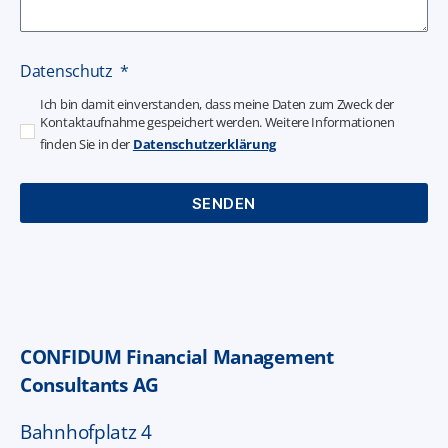
Datenschutz
Ich bin damit einverstanden, dass meine Daten zum Zweck der
Kontaktaufnahme gespeichert werden. Weitere Informationen
finden Sie in der
Datenschutzerklärung
SENDEN
A
l
t
CONFIDUM Financial Management
e
Consultants AG
r
Bahnhofplatz 4
n