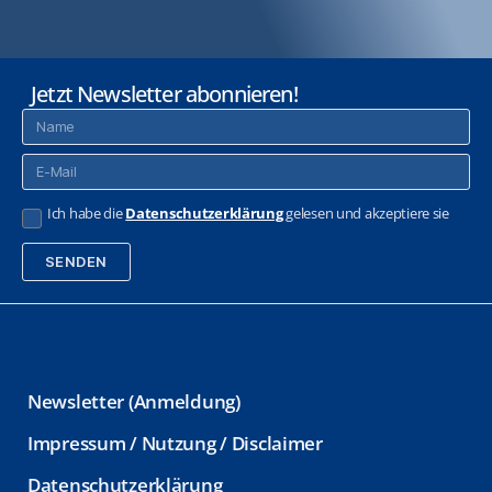
Jetzt Newsletter abonnieren!
Ich habe die
Datenschutzerklärung
gelesen und akzeptiere sie
SENDEN
A
l
t
Newsletter (Anmeldung)
e
Impressum / Nutzung / Disclaimer
r
Datenschutzerklärung