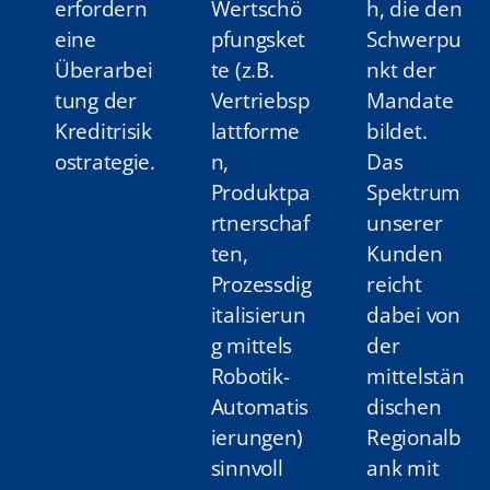
erfordern
Wertschö
h, die den
eine
pfungsket
Schwerpu
Überarbei
te (z.B.
nkt der
tung der
Vertriebsp
Mandate
Kreditrisik
lattforme
bildet.
ostrategie.
n,
Das
Produktpa
Spektrum
rtnerschaf
unserer
ten,
Kunden
Prozessdig
reicht
italisierun
dabei von
g mittels
der
Robotik-
mittelstän
Automatis
dischen
ierungen)
Regionalb
sinnvoll
ank mit