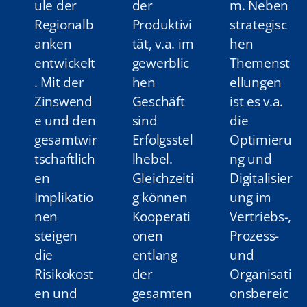
ule der
der
m. Neben
Regionalb
Produktivi
strategisc
anken
tät, v.a. im
hen
entwickelt
gewerblic
Themenst
. Mit der
hen
ellungen
Zinswend
Geschäft
ist es v.a.
e und den
sind
die
gesamtwir
Erfolgsstel
Optimieru
tschaftlich
lhebel.
ng und
en
Gleichzeiti
Digitalisier
Implikatio
g können
ung im
nen
Kooperati
Vertriebs-,
steigen
onen
Prozess-
die
entlang
und
Risikokost
der
Organisati
en und
gesamten
onsbereic