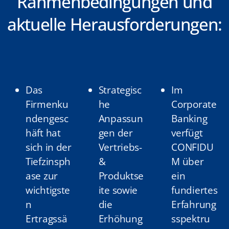
Rahmenbedingungen und
aktuelle Herausforderungen:
Das
Strategisc
Im
Firmenku
he
Corporate
ndengesc
Anpassun
Banking
häft hat
gen der
verfügt
sich in der
Vertriebs-
CONFIDU
Tiefzinsph
&
M über
ase zur
Produktse
ein
wichtigste
ite sowie
fundiertes
n
die
Erfahrung
Ertragssä
Erhöhung
sspektru