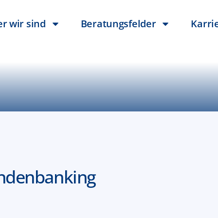
r wir sind
Beratungsfelder
Karri
undenbanking