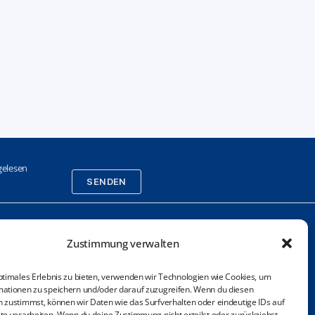
elesen
SENDEN
Zustimmung verwalten
sletter (Anmeldung)
ressum / Nutzung / Disclaimer
ptimales Erlebnis zu bieten, verwenden wir Technologien wie Cookies, um
ationen zu speichern und/oder darauf zuzugreifen. Wenn du diesen
enschutzerklärung
 zustimmst, können wir Daten wie das Surfverhalten oder eindeutige IDs auf
te verarbeiten. Wenn du deine Zustimmung nicht erteilst oder zurückziehst,