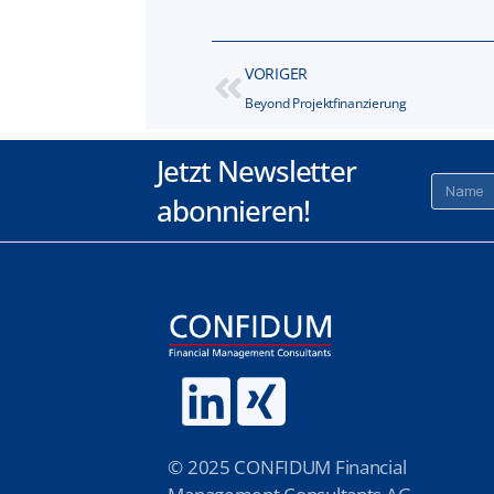
VORIGER
Beyond Projektfinanzierung
Jetzt Newsletter
abonnieren!
A
l
t
e
r
n
© 2025 CONFIDUM Financial