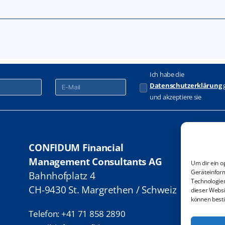
Ich habe die
Datenschutzerklärung
g
und akzeptiere sie
CONFIDUM Financial
New
Management Consultants AG
Imp
Um dir ein o
Geräteinform
Bahnhofplatz 4
Dat
Technologien
CH-9430 St. Margrethen /
Schweiz
dieser Websi
Gen
können best
Cook
Telefon: +41 71 858 2890