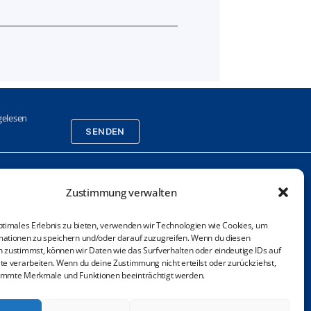
elesen
SENDEN
Zustimmung verwalten
sletter (Anmeldung)
ressum / Nutzung / Disclaimer
ptimales Erlebnis zu bieten, verwenden wir Technologien wie Cookies, um
ationen zu speichern und/oder darauf zuzugreifen. Wenn du diesen
enschutzerklärung
 zustimmst, können wir Daten wie das Surfverhalten oder eindeutige IDs auf
te verarbeiten. Wenn du deine Zustimmung nicht erteilst oder zurückziehst,
der-Hinweis
immte Merkmale und Funktionen beeinträchtigt werden.
ie-Richtlinie (EU)