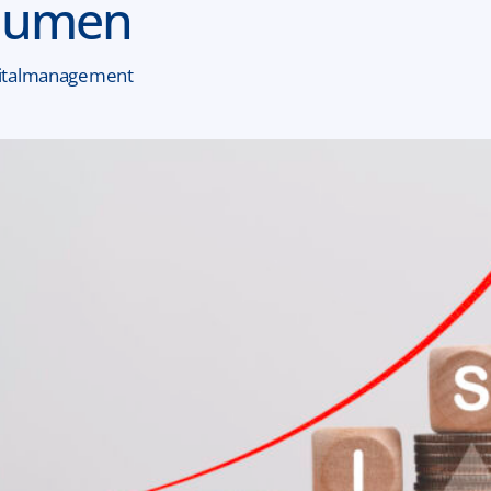
olumen
pitalmanagement