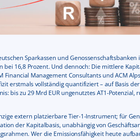
deutschen Sparkassen und Genossenschaftsbanken is
 bei 16,8 Prozent. Und dennoch: Die mittlere Kapital
UM Financial Management Consultants und ACM Alp
izit erstmals vollständig quantifiziert – auf Basis d
bnis: bis zu 29 Mrd EUR ungenutztes AT1-Potenzial, 
inzige extern platzierbare Tier-1-Instrument; für G
ikation der Kapitalbasis, unabhängig von Geschäfts
srahmen. Wer die Emissionsfähigkeit heute aufbau