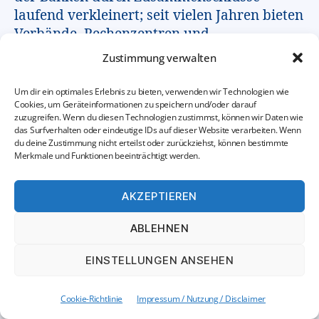
laufend verkleinert; seit vielen Jahren bieten
Verbände, Rechenzentren und
Beratungshäuser umfangreiche
Zustimmung verwalten
Konzeptionen und Dienstleistungen dazu an.
Insofern stellt sich die berechtigte Frage,
Um dir ein optimales Erlebnis zu bieten, verwenden wir Technologien wie
Cookies, um Geräteinformationen zu speichern und/oder darauf
warum man sich denn ausgerechnet jetzt
zuzugreifen. Wenn du diesen Technologien zustimmst, können wir Daten wie
mit einem Thesenpapier zu diesem Thema
das Surfverhalten oder eindeutige IDs auf dieser Website verarbeiten. Wenn
du deine Zustimmung nicht erteilst oder zurückziehst, können bestimmte
beschäftigen sollte. Die Gründe dazu sind
Merkmale und Funktionen beeinträchtigt werden.
vielfältig:
AKZEPTIEREN
Als erstes bringt die anhaltende
Niedrigzinsphase in Verbindung mit den
ABLEHNEN
steigenden Eigenmittelanforderungen
enormen Konsolidierungsdruck sowohl
EINSTELLUNGEN ANSEHEN
bezüglich der Economies of Scale wie auch
der Economies of Scope.
Cookie-Richtlinie
Impressum / Nutzung / Disclaimer
Verstärkt wird das durch die immer weiter